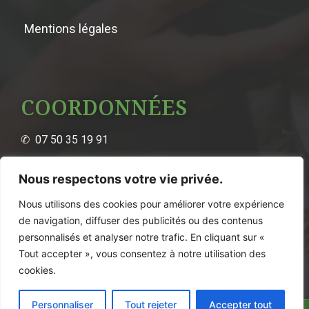
Mentions légales
COORDONNÉES
✆ 07 50 35 19 91
Villelongue-dels-Monts, France
Nous respectons votre vie privée.
Nous utilisons des cookies pour améliorer votre expérience
de navigation, diffuser des publicités ou des contenus
personnalisés et analyser notre trafic. En cliquant sur «
OBTENIR UN DEVIS
Tout accepter », vous consentez à notre utilisation des
cookies.
Personnaliser
Tout rejeter
Accepter tout